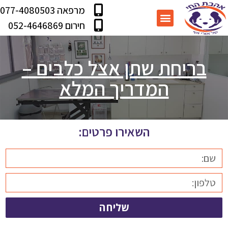
מרפאה 077-4080503
עמוד הבית
מידע שימושי
תוכנית בריאות
שירותי המרפאה
חירום 052-4646869
בריחת שתן אצל כלבים –
המדריך המלא
השאירו פרטים:
שליחה