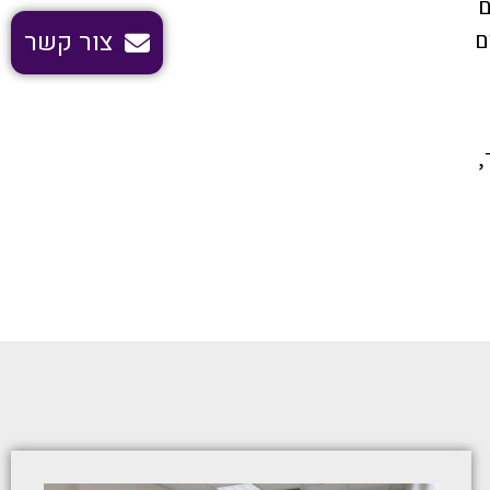
ם
צור קשר
ם
,