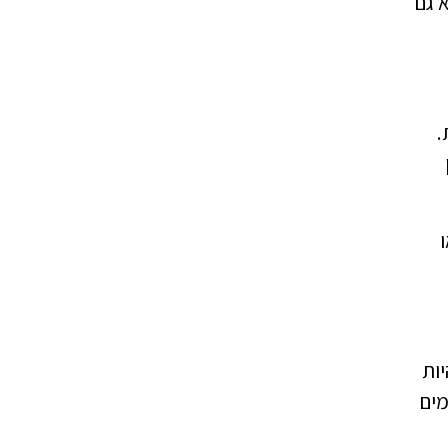
א גם
ות.
יות
מים