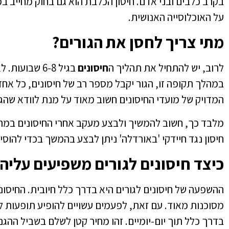
בקרב כלבים ובני אדם. חיסון הכלבת הוא גם בחוק מחייב במ
על האוכלוסייה האנושית.
מתי צריך לחסן את הגורים?
לרוב, יש להתחיל את תהליך ה
חיסונים
בגיל 6-8 שבועות. לאחר מכן, מתחילים סדרת
במהלך תקופה זו, הגור יקבל מספר רב של חיסונים, כל אחד
המדויק של מועדי החיסונים חשוב מאוד על מנת לוודא שהגור 
מלבד כך, חשוב להמשיך ולבצע מעקב אחרי החיסונים במהלך
חיסון נגד חיידקי 'באורדלה' ניתן לבצע בהמשך בכדי להוס
כיצד חיסונים לגורים משפיעים עליה
ההשפעה של
חיסונים לגורים
היא בדרך כלל חיובית. החיסוני
מסוכנות מאוד. עם זאת, לפעמים עשויים להופיע תופעות לוו
בדרך כלל תוך יום-יומיים. זהו מחיר קטן לשלם בשביל ה