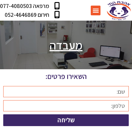
מרפאה 077-4080503
עמוד הבית
מידע שימושי
תוכנית בריאות
שירותי המרפאה
חירום 052-4646869
מעבדה
השאירו פרטים:
שליחה